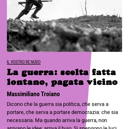
IL VOSTRO RE NUDO
La guerra: scelta fatta
lontano, pagata vicino
Massimiliano Troiano
Dicono che la guerra sia politica, che serva a
portare, che serva a portare democrazia: che sia
necessaria. Ma quando arriva la guerra, non
arrivano le idee: arriva il buio. Si spengono le luci,