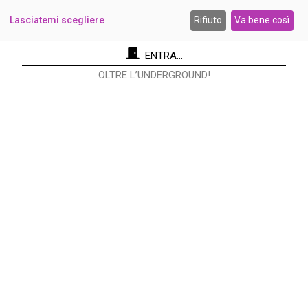
Lasciatemi scegliere
Rifiuto
Va bene così
ENTRA...
OLTRE L’UNDERGROUND!
Re Nudo Editore Srl
Via Antonio Cecchi, 9/3 - 20146 Milano.
Codice fiscale e Partita I.V.A. 12593050961
info@renudo.org
Copyright 2022 © Tutti i diritti riservati
RE NUDO® è un marchio registrato Registrazione al
Tribunale di Milano n. 7045/2022 del 31/05/2022 Direttore