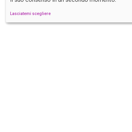
Lasciatemi scegliere
Creativity, Experience and Technology:
Humanbit