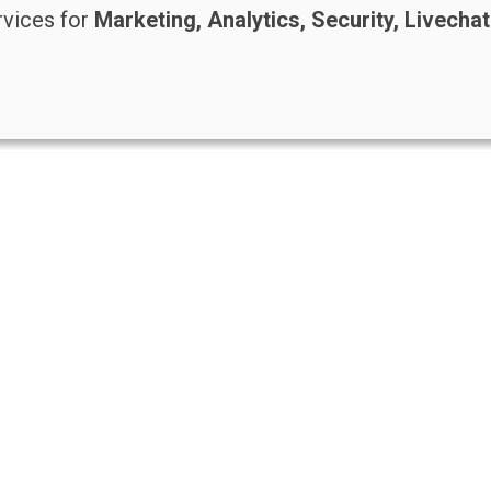
rvices for
Marketing, Analytics, Security, Livecha
Re Nudo Editore Srl
RE 
Via Antonio Cecchi, 9/3 - 20146 Milano.
Reg
Codice fiscale e Partita I.V.A. 12593050961
704
info@renudo.org
Res
Copyright 2022 © Tutti i diritti riservati
Pri