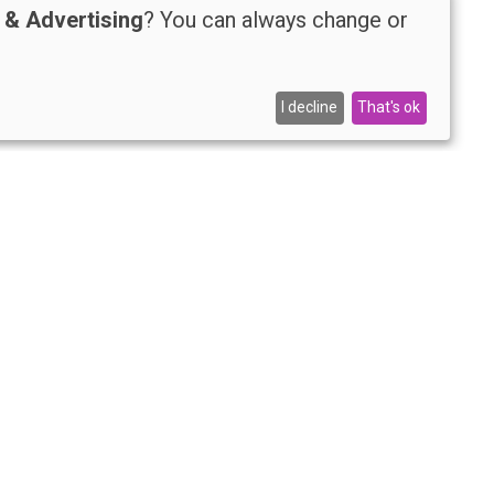
t & Advertising
? You can always change or
I decline
That's ok
NUDO® è un marchio registrato
istrazione al Tribunale di Milano n.
5/2022 del 31/05/2022 Direttore
ponsabile: Luca Pollini
vacy