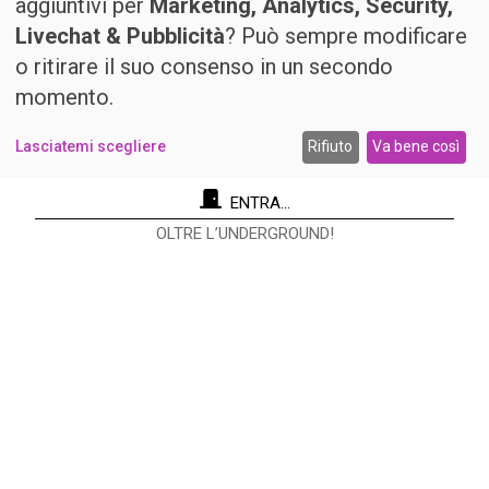
aggiuntivi per
Marketing, Analytics, Security,
Livechat & Pubblicità
? Può sempre modificare
o ritirare il suo consenso in un secondo
momento.
Lasciatemi scegliere
Rifiuto
Va bene così
ENTRA...
OLTRE L’UNDERGROUND!
Re Nudo Editore Srl
Via Antonio Cecchi, 9/3 - 20146 Milano.
Codice fiscale e Partita I.V.A. 12593050961