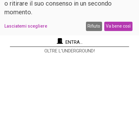
o ritirare il suo consenso in un secondo
momento.
Lasciatemi scegliere
Rifiuto
Va bene così
ENTRA...
OLTRE L’UNDERGROUND!
Re Nudo Editore Srl
Via Antonio Cecchi, 9/3 - 20146 Milano.
Codice fiscale e Partita I.V.A. 12593050961
info@renudo.org
Copyright 2022 © Tutti i diritti riservati