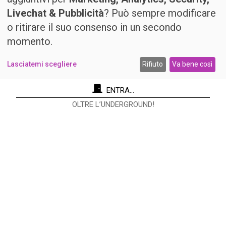
Livechat & Pubblicità
? Può sempre modificare
o ritirare il suo consenso in un secondo
momento.
Lasciatemi scegliere
Rifiuto
Va bene così
ENTRA...
OLTRE L’UNDERGROUND!
Re Nudo Editore Srl
Via Antonio Cecchi, 9/3 - 20146 Milano.
Codice fiscale e Partita I.V.A. 12593050961