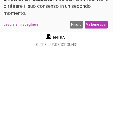
o ritirare il suo consenso in un secondo
momento.
Lasciatemi scegliere
Rifiuto
Va bene così
ENTRA...
OLTRE L’UNDERGROUND!
Re Nudo Editore Srl
Via Antonio Cecchi, 9/3 - 20146 Milano.
Codice fiscale e Partita I.V.A. 12593050961
info@renudo.org
Copyright 2022 © Tutti i diritti riservati