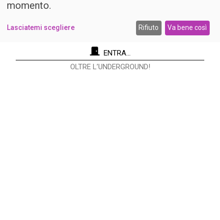
momento.
Lasciatemi scegliere
Rifiuto
Va bene così
ENTRA...
OLTRE L’UNDERGROUND!
Re Nudo Editore Srl
Via Antonio Cecchi, 9/3 - 20146 Milano.
Codice fiscale e Partita I.V.A. 12593050961
info@renudo.org
Copyright 2022 © Tutti i diritti riservati