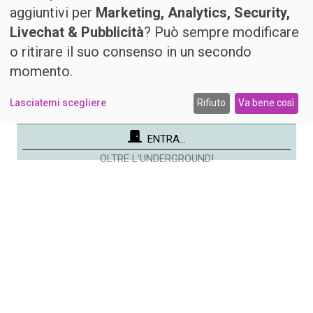
aggiuntivi per
Marketing, Analytics, Security,
Livechat & Pubblicità
? Può sempre modificare
o ritirare il suo consenso in un secondo
momento.
Lasciatemi scegliere
Rifiuto
Va bene così
ENTRA...
OLTRE L’UNDERGROUND!
I vestiti nuovi dell'imperatore
C’era una volta un imperatore che amava così
tanto la moda e il lusso da spendere tutto il
suo denaro soltanto per vestirsi con