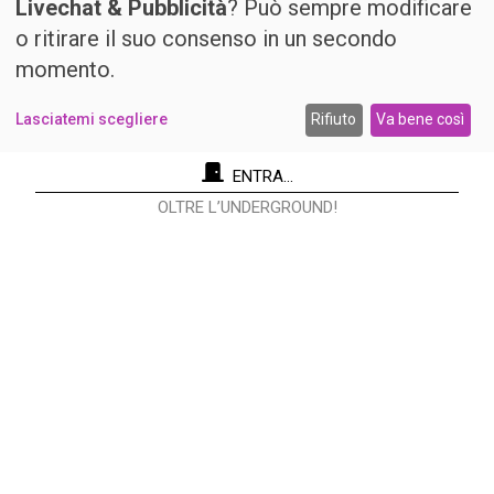
Livechat & Pubblicità
? Può sempre modificare
o ritirare il suo consenso in un secondo
momento.
Lasciatemi scegliere
Rifiuto
Va bene così
ENTRA...
OLTRE L’UNDERGROUND!
Re Nudo Editore Srl
Via Antonio Cecchi, 9/3 - 20146 Milano.
Codice fiscale e Partita I.V.A. 12593050961
info@renudo.org