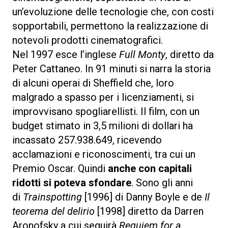
un’evoluzione delle tecnologie che, con costi
sopportabili, permettono la realizzazione di
notevoli prodotti cinematografici.
Nel 1997 esce l’inglese
Full Monty
, diretto da
Peter Cattaneo. In 91 minuti si narra la storia
di alcuni operai di Sheffield che, loro
malgrado a spasso per i licenziamenti, si
improvvisano spogliarellisti. Il film, con un
budget stimato in 3,5 milioni di dollari ha
incassato 257.938.649, ricevendo
acclamazioni e riconoscimenti, tra cui un
Premio Oscar. Quindi
anche con capitali
ridotti si poteva sfondare
. Sono gli anni
di
Trainspotting
[1996] di Danny Boyle e de
Il
teorema del delirio
[1998] diretto da Darren
Aronofsky a cui seguirà
Requiem for a