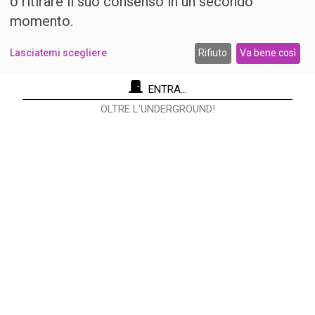
o ritirare il suo consenso in un secondo
momento.
Lasciatemi scegliere
Rifiuto
Va bene così
ENTRA...
OLTRE L’UNDERGROUND!
Re Nudo Editore Srl
Via Antonio Cecchi, 9/3 - 20146 Milano.
Codice fiscale e Partita I.V.A. 12593050961
info@renudo.org
Copyright 2022 © Tutti i diritti riservati