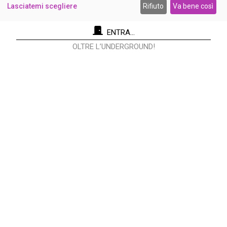
Lasciatemi scegliere
Rifiuto
Va bene così
ENTRA...
OLTRE L’UNDERGROUND!
Re Nudo Editore Srl
Via Antonio Cecchi, 9/3 - 20146 Milano.
Codice fiscale e Partita I.V.A. 12593050961
info@renudo.org
Copyright 2022 © Tutti i diritti riservati
RE NUDO® è un marchio registrato Registrazione al
Tribunale di Milano n. 7045/2022 del 31/05/2022 Direttore
Responsabile: Luca Pollini